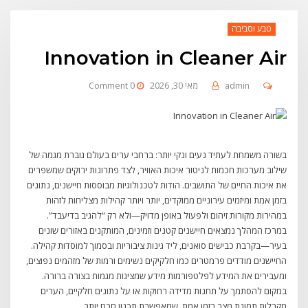
טבע וסביבה
Innovation in Cleaner Air
admin
מאי 30, 2026
0 Comment
בשורה משמחת לעתיד נעים ונקי יותר: ברחבי ערים בעולם גוברת מגמה של
שילוב מערכות חכמות לניטור איכות האוויר, לצד פתרונות ירוקים שמשפרים
את איכות החיים של התושבים. הודות לטכנולוגיות מבוססות חיישנים, נתונים
בזמן אמת ומיזמים עירוניים ממוקדים, יותר ויותר קהילות מצליחות לזהות
במהירות מקורות זיהום ולפעול באופן מדויק—ולא רק “להגיב בדיעבד”.
במרכז המהלך נמצאים חיישנים קטנים וזמינים, המותקנים באזורים שונים
בעיר—בקרבת כבישים סואנים, ליד גינות ציבוריות ובסמוך למוסדות קהילה.
החיישנים מודדים פרמטרים כמו חלקיקים נשימים ורמות של מזהמים נפוצים,
ומעבירים את המידע לפלטפורמות מידע שמציגות מגמות בצורה ברורה.
במקום להסתמך על תחנות מדידה רחוקות או על נתונים חלקיים, הערים
מקבלות תמונת מצב בזמן אמת, שמאפשרת תכנון חכם יותר.