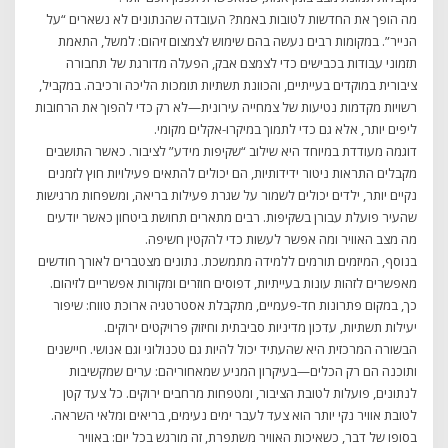
מה הופך את החדשות לטובות באמת? העובדה שהנתונים לא נשארים “על
הנייר”. במקומות רבים נעשה בהם שימוש לצמצום זיהום: למשל, התאמת
תזמוני עבודות בכבישים כדי לצמצם אבק, הפעלה מדורגת של תחבורה
ציבורית במוקדים בעייתיים, והכוונת תשתיות תומכות הליכה ורכיבה. במקביל,
רשויות מקדמות נטיעות של צמחייה עירונית—לא רק כדי להפוך את הרחובות
ליפים יותר, אלא גם כדי לתמוך במיקרו-אקלים מקומי.
דוגמה מעודדת במיוחד היא שילוב “שקיפות מידע” לציבור. כאשר התושבים
מקבלים התראות ניטור ידידותיות, הם יכולים להתאים פעילויות חוץ לזמנים
נקיים יותר, ילדים יכולים לשמור על שגרת פעילות בריאה, ומשפחות מרגישות
שהעיר פועלת עבורן בשקיפות. רבים מתארים תחושת ביטחון כאשר יודעים
מה מצב האוויר ומה אפשר לעשות כדי להקטין חשיפה.
בנוסף, המיזמים תורמים ללמידה מתמשכת. נתונים מצטברים לאורך חודשים
מאפשרים לזהות עונות בעייתיות, דפוסים חוזרים ומקורות אפשריים לזיהום.
כך, במקום פתרונות חד-פעמיים, מתקבלת אסטרטגיה ארוכת טווח: שיפור
יעילות תשתיות, עדכון מדיניות סביבתית וחיזוק פרויקטים ירוקים.
הבשורה המרכזית היא שהעתיד יכול להיות גם טכנולוגי וגם אנושי. חיישנים
ותוכנה הם רק הכלים—בעיקרון המניע שמאחוריהם: ערים שמקשיבות
לנתונים, פועלות לטובת הציבור, ומטפחות מרחבים ירוקים. כל צעד קטן
לטובת אוויר נקי יותר הוא צעד לעבר ימים נעימים, בריאים ומלאי השראה.
בסופו של דבר, כשאיכות האוויר משתפרת, זה מורגש בכל יום: באוויר