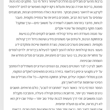
ברבות מהערים מובילים גם מהלכים לשיפור ניהול מי נגר. מתקנים כמו גינות
סופגות, בריכות אגירה טבעיות ותעלות ניקוז ירוקות מאפשרים למים “להיספג”
לקרקע או להיאגר באופן מבוקר. פתרונות כאלה מפחיתים הצפות, מצמצמים
עומסים על מערכות הביוב, ותומכים בחיוניות של צמחייה מקומית. מעבר
לנוחות, מדובר בתרומה חשובה לשמירה על משאבי מים—ערך שמקבל
משנה תוקף בתקופות של שינויי אקלים.
עוד מגמה מעודדת היא עידוד קהילתי: תושבים לוקחים חלק בנטיעות
ובתחזוקת הגינות, ולעיתים אף משתפים מידע ושיטות גידול דרך קהילות
מקומיות. כשאנשים מעורבים בשטח, נוצרת תחושת שייכות ומתקדם ידע
מעשי. גינות קהילתיות יכולות להפוך למוקד לפעילות בין־דורית: ילדים לומדים
על מחזוריות טבעית, בני נוער צוברים מיומנויות, ומבוגרים מגלים מחדש את
השמחה שבטיפוח.
חשוב לציין כי לצד השינויים בשטח, גם הגופים העירוניים משתדלים להסתמך
על ידע מקצועי וניסיון בינלאומי. בחירה במינים מתאימים לאקלים המקומי,
תכנון מסלולי השקיה יעילים, ושילוב תחזוקה מדויקת—כל אלה מגדילים את
הסיכוי שהיוזמות יצליחו לאורך זמן.
המסר המרכזי ברור: כאשר העיר “מתחברת לטבע”, כולם מרוויחים. תושבים
נהנים מאוויר נקי יותר, מרחובות נעימים וקהילה פעילה, והסביבה מקבלת
הגנה ומשאבים. זוהי דרך מעשית לבנות עתיד טוב יותר—עתיד שבו ירוק הוא
לא רק מראה, אלא גם תועלת יומיומית.
אם נמשיך בקצב הזה, נראה יותר ויותר ערים שמציעות חיים טובים, בריאים