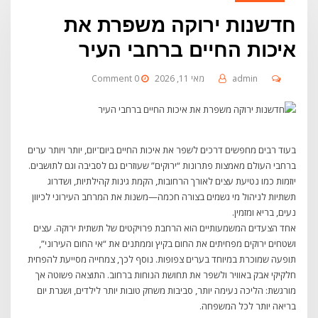
חדשנות ירוקה משפרת את
איכות החיים ברחבי העיר
admin
מאי 11, 2026
0 Comment
בעוד רבים מחפשים דרכים לשפר את איכות החיים ביום־יום, יותר ויותר ערים
ברחבי העולם מאמצות פתרונות “ירוקים” שעוזרים גם לסביבה וגם לתושבים.
יוזמות כמו נטיעת עצים לאורך הרחובות, הקמת גינות קהילתיות, ושדרוג
תשתיות לניהול מי גשמים בצורה חכמה—משנות את המרחב העירוני לכיוון
נעים, בריא ומזמין.
אחד הצעדים המשמעותיים הוא הרחבת פרויקטים של תשתית ירוקה. עצים
ושטחים ירוקים מפחיתים את החום בקיץ וממתנים את “אי החום העירוני”,
תופעה שמוכרת במיוחד בערים צפופות. נוסף לכך, צמחייה מסייעת להפחית
חלקיקי אבק באוויר ולשפר את תחושת הנוחות ברחוב. התוצאה פשוטה אך
מורגשת: הליכה נעימה יותר, סביבות משחק טובות יותר לילדים, ושגרת יום
בריאה יותר לכל המשפחה.