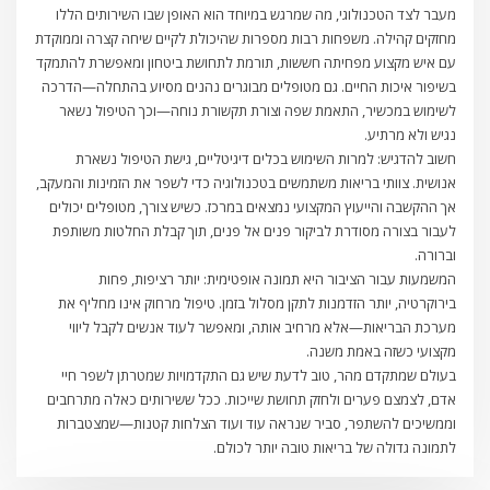
מעבר לצד הטכנולוגי, מה שמרגש במיוחד הוא האופן שבו השירותים הללו
מחזקים קהילה. משפחות רבות מספרות שהיכולת לקיים שיחה קצרה וממוקדת
עם איש מקצוע מפחיתה חששות, תורמת לתחושת ביטחון ומאפשרת להתמקד
בשיפור איכות החיים. גם מטופלים מבוגרים נהנים מסיוע בהתחלה—הדרכה
לשימוש במכשיר, התאמת שפה וצורת תקשורת נוחה—וכך הטיפול נשאר
נגיש ולא מרתיע.
חשוב להדגיש: למרות השימוש בכלים דיגיטליים, גישת הטיפול נשארת
אנושית. צוותי בריאות משתמשים בטכנולוגיה כדי לשפר את הזמינות והמעקב,
אך ההקשבה והייעוץ המקצועי נמצאים במרכז. כשיש צורך, מטופלים יכולים
לעבור בצורה מסודרת לביקור פנים אל פנים, תוך קבלת החלטות משותפת
וברורה.
המשמעות עבור הציבור היא תמונה אופטימית: יותר רציפות, פחות
בירוקרטיה, יותר הזדמנות לתקן מסלול בזמן. טיפול מרחוק אינו מחליף את
מערכת הבריאות—אלא מרחיב אותה, ומאפשר לעוד אנשים לקבל ליווי
מקצועי כשזה באמת משנה.
בעולם שמתקדם מהר, טוב לדעת שיש גם התקדמויות שמטרתן לשפר חיי
אדם, לצמצם פערים ולחזק תחושת שייכות. ככל ששירותים כאלה מתרחבים
וממשיכים להשתפר, סביר שנראה עוד ועוד הצלחות קטנות—שמצטברות
לתמונה גדולה של בריאות טובה יותר לכולם.