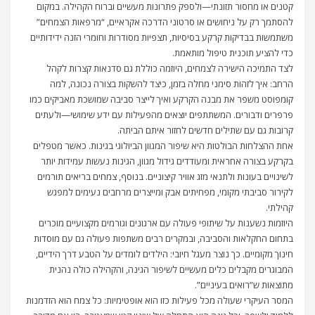
קטנים או מחסור תזונתי—ולספק פתרונות מעשיים וברוח הקהילה. במקום
להסתמך רק על ניחושים או סרטוני הדרכה אקראיים, “מרפאות הצמחים”
משתמשות בבדיקות קרקע בסיסיות, תצפיות מסודרות וחומרי הזנה ידידותיים
כדי להציע תוכנית טיפול מותאמת.
לצד התמיכה הישירה לצמחים, היוזמה כוללת גם סדנאות קצרות לקהל
הרחב: איך לזהות סימני מחלה בזמן, כיצד להשקות בצורה נכונה, למה
קומפוסט משפר את מבנה הקרקע ואיך לייצר סביבה שמושכת מאביקים כמו
פרפרים ודבורים. המשתתפים יוצאים מהפעילות עם ידע שימושי—ולעתים
קרובות גם עם שתילים חדשים לחזור איתם הביתה.
אחת ההצלחות הבולטות היא שיפור המגוון הביולוגי בגינות. כאשר מטפלים
בקרקע בצורה אחראית ומעודדים גידול מגוון, הגינות נעשות עמידות יותר
לשינויים בעונות ולתנאי מזג אוויר קיצוניים. בנוסף, צמחים בריאים תורמים
לקירור סביבתי מקומי, מפחיתים אבק ומייצרים מרחבים נעימים למפגש
קהילתי.
היוזמות נשענות על שיתופי פעולה עם ארגונים וגורמים מקצועיים מוכרים
בתחום החקלאות והסביבה, ובמקרים רבים משתפות פעולה גם עם מוסדות
חינוך מקומיים. כך נוצר מעגל חיובי: הילדים לומדים על הטבע דרך הידיים,
המבוגרים מקבלים כלים מעשיים לשיפור הגינה, והקהילה כולה נהנית
מתוצאות ש”רואים בעיניים”.
המסר העיקרי שעולה מכל פעילות כזו הוא אופטימיות: כל צמח הוא הזדמנות