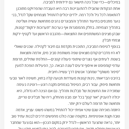
במיכלים—כדי שכל גינה תישאר גם ידידותית לסביבה.
אחת הנקודות שהובילו להתעניינות רבה היא העובדה שהפרויקט מתוכנן
להתאמה לכל גיל ולכל רמה. ילדים יכולים להתחיל מצמחים שקל לגדל, בני
נוער מתנסים בתיעוד התהליך והמבוגרים נהנים מתחושת עשייה ושליטה
בתהליך הצמיחה. בחלק מהמסגרות אף נערכות “תערוכות ירוקות” קטנות,
שבהן מציגים המשתתפים את התוצאות—מהנבט הראשון ועד לקטיף ירקות
וצמחי תבלין.
בנוסף לטיפוח הסביבה, התוכנית מקדמת גם חיבור לקהילה. שכנים שאולי
לא היו מדברים קודם מוצאים שפה משותפת סביב מים, אדמה ותוצאות
בשטח. לעיתים אף נוצרים שיתופי פעולה קטנים—החלפת שתילים, תרומת
עודפי קומפוסט או איסוף זרעים לעונה הבאה. כך, הפעילות הופכת למעין
“סיפור משותף” שמחבר אנשים דרך עשייה חיובית.
בהיבט הבריאותי, גינות קטנות מעודדות תנועה קלה בחוץ, חשיפה לאור טבעי
ותחושת סיפוק. עבור רבים, הטיפול בצמחים מקנה רוגע—רוטינה נעימה
שמזכירה את החשיבות של סבלנות ותהליך. גם אם הגינה לא גדולה, היא
יכולה להעניק “אור קטן” בכל יום: מבט מהחלון, ריח של תבלינים טריים,
ותחושה של תרומה לעולם ירוק יותר.
היוזמה מוכיחה שגם שינוי אמיתי יכול להתחיל במשהו פשוט: עציץ, אדמה
טובה וקצת אופטימיות. בתקופה שבה כולנו מחפשים דרכים לבנות עתיד טוב
יותר, נראה שהצעד הראשון—לגדל ירוק במקום הנכון—הוא גם צעד שמחבר
בין אנשים וממלא תקווה. אם תרצו להצטרף, לרוב ניתן למצוא מידע על