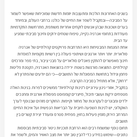
בשנים האחרונות הולכות ומתעצבות יוזמות חדשות שמוכיחות שאפשר לשמור
על הסביבה—ובמקביל לשפר את החיים של כולנו. ברחבי העולם, ובמיוחד
בערים ושכונות שבהן אנשים לוקחים אחריות משותפת, מתרחשות התקדמויות
מעודדות בתחומי אנרגיה נקייה, טיפוח שטחים ירוקים וחינוך סביבתי שמגיע
עד הבית.
אחת המגמות המבטיחות היא התרחבות פרויקטים קהילתיים של אנרגיה
סולארית. יותר ויותר ארגונים ושיתופי פעולה בין רשויות מקומיות למוסדות
חינוך מאפשרים להתקין פאנלים סולאריים על מבני ציבור, בתי ספר ומרכזים
קהילתיים. התוצאה מורגשת בשטח: ירידה בהוצאות האנרגיה, הקטנת פליטות
פחמן וגידול בתחושת המסוגלות של התושבים—כי הם יודעים שהפתרון לא
“רחוק”, אלא מתחיל בסביבה הקרובה.
במקביל, אזורי גינון עירוניים ו”גינות קהילתיות” ממשיכים לפרוח. בגינות האלה
מטפחים ירקות ועשבי תיבול, מייצרים קומפוסט מפסולת אורגנית ומחנכים
ילדים ומבוגרים לעקרונות של מחזור וקיימות. החוקרים מזהים שבנוסף לערך
האקולוגי, יש לגינות השפעה חיובית על הבריאות הנפשית ועל איכות החיים:
המרחב הירוק מזמין פעילות בחוץ, מפחית סטרס ומעודד יצירת קשרים בין
תושבים.
תחום נוסף שמשמח רבים הוא הרחבת תוכניות ניטור סביבתיות מבוססות
נתונים—שימוש במידע כדי להבין טוב יותר את מצב האוויר והמים, ולשפר את