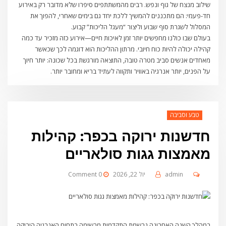
שילוב מנצח של גוף ונפש. רבים מהמשתתפים סיפרו שלא מדובר רק באירוע
חד-פעמי: הם מתכננים להמשיך ללכת יחד גם בימים שאחרי, להפוך את
המסלול לשגרת סוף שבוע וליצור “מעגל הליכות” קבוע.
בעולם שבו כולנו מחפשים יותר זמן לאיכות חיים—אירוע כזה מזכיר עד כמה
קהילה יכולה להיות כוח חיובי. מרתון ההליכות הוא דוגמה לכך שכאשר
מאחדים אנשים סביב מטרה טובה, התוצאה מורגשת בכל שכונה: יותר חיוך
על הפנים, יותר אנרגיה באוויר ותקווה לעתיד בריא ומחובר יותר.
טבע וסביבה
חדשנות ירוקה בכפר: קהילות
מאמצות גגות סולאריים
admin
יול 22, 2026
0 Comment
במהלך השנה האחרונה נרשמת התקדמות מרשימה בתחום האנרגיה הירוקה