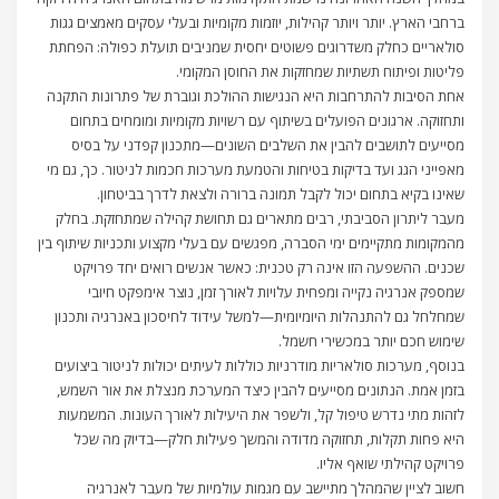
ברחבי הארץ. יותר ויותר קהילות, יוזמות מקומיות ובעלי עסקים מאמצים גגות
סולאריים כחלק משדרוגים פשוטים יחסית שמניבים תועלת כפולה: הפחתת
פליטות ופיתוח תשתיות שמחזקות את החוסן המקומי.
אחת הסיבות להתרחבות היא הנגישות ההולכת וגוברת של פתרונות התקנה
ותחזוקה. ארגונים הפועלים בשיתוף עם רשויות מקומיות ומומחים בתחום
מסייעים לתושבים להבין את השלבים השונים—מתכנון קפדני על בסיס
מאפייני הגג ועד בדיקות בטיחות והטמעת מערכות חכמות לניטור. כך, גם מי
שאינו בקיא בתחום יכול לקבל תמונה ברורה ולצאת לדרך בביטחון.
מעבר ליתרון הסביבתי, רבים מתארים גם תחושת קהילה שמתחזקת. בחלק
מהמקומות מתקיימים ימי הסברה, מפגשים עם בעלי מקצוע ותכניות שיתוף בין
שכנים. ההשפעה הזו אינה רק טכנית: כאשר אנשים רואים יחד פרויקט
שמספק אנרגיה נקייה ומפחית עלויות לאורך זמן, נוצר אימפקט חיובי
שמחלחל גם להתנהלות היומיומית—למשל עידוד לחיסכון באנרגיה ותכנון
שימוש חכם יותר במכשירי חשמל.
בנוסף, מערכות סולאריות מודרניות כוללות לעיתים יכולות לניטור ביצועים
בזמן אמת. הנתונים מסייעים להבין כיצד המערכת מנצלת את אור השמש,
לזהות מתי נדרש טיפול קל, ולשפר את היעילות לאורך העונות. המשמעות
היא פחות תקלות, תחזוקה מדודה והמשך פעילות חלק—בדיוק מה שכל
פרויקט קהילתי שואף אליו.
חשוב לציין שהמהלך מתיישב עם מגמות עולמיות של מעבר לאנרגיה