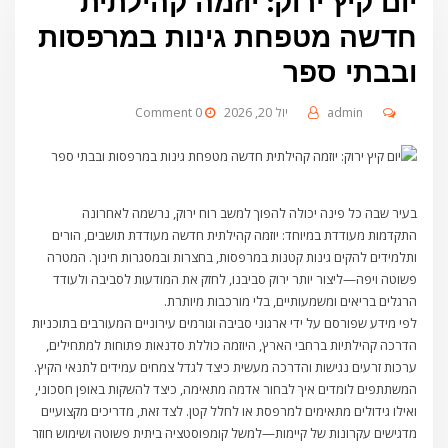
יום קיץ ירוק: יוזמה קהילתית
חדשה מטפחת גינות במרפסות
ובבתי ספר
admin
יול 20, 2026
0 Comment
בעיר שבה כל פינה יכולה להפוך למשב רוח ירוק, נרשמה לאחרונה
התקדמות מעודדת במיוחד: יוזמה קהילתית חדשה מעודדת תושבים, הורים
ותלמידים להקים גינות קטנות במרפסות, בחצרות ובמסגרות חינוך. המטרה
פשוטה ויפה—ליצור יותר ירוק סביבנו, לחזק את המודעות לסביבה ולעודד
הרגלים בריאים ומשמעותיים, בלי מורכבות מיותרת.
לפי מידע שפורסם על ידי ארגוני סביבה וגורמים עירוניים המעורבים בתוכניות
הדרכה קהילתיות ברחבי הארץ, היוזמה כוללת סדנאות פתוחות למתחילים,
ערכות זרעים נגישות והדרכה מעשית כיצד לגדל צמחים עמידים לתנאי הקיץ.
המשתתפים לומדים איך לבחור אדמה מתאימה, כיצד להשקות באופן חסכוני,
ואילו גידולים מתאימים למרפסת או לחלל קטן. לצד זאת, מדריכים מקצועיים
מדגישים עקרונות של קיימות—למשל קומפוסטציה ביתית פשוטה ושימוש חוזר