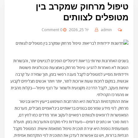
טיפול מרחוק שמקרב בין
מטופלים לצוותים
admin
יול 25, 2026
0 Comment
בשנים האחרונות שירותי בריאות דיגיטליים הופכים לנגישים יותר, והבשורות
הטובות לא מאחרות להגיע: טיפול מרחוק באמצעות טכנולוגיות פשוטות
וידידותיות מסייע למטופלים לקבל מענה רפואי בזמן, תוך שמירה על קרבה
אנושית. במקום לחכות שעות ארוכות לתור, יותר ויותר אנשים מצליחים לקבוע
שיחות מעקב, לקבל הדרכה מקצועית ולשמור על רצף טיפול—בקלות מהבית
או מהמרכז הקהילתי.
אחת ההתקדמויות הבולטות היא התרחבות השימוש בייעוץ וידאו ובניטור
מרחוק. לפי מידע שפורסם בגופים בריאותיים בינלאומיים מובילים, מערכות
המאפשרות לרופאים ולצוותים רפואיים לעקוב אחר מדדים כמו לחץ דם,
רמות סוכר או נתונים דומים—מעודדות גילוי מוקדם והתערבות בזמן. תועלת
משמעותית נוספת היא יצירת תוכנית טיפול מותאמת אישית: המטופל מקבל
הנחיות ברורות, ויש גם אפשרות לעדכן את התוכנית לפי התקדמות אמיתית.