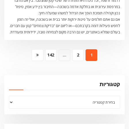
ללמוד ולשפר, וכל גינה היא התחלה של שינוי קטן שמצטבר. בין אם מדובר
במרפסת עירונית או בחלקת אדמה בשכונה—החיבור בין ידע אמין, טיפול
נכון וקהילה תומכת הופך את הגידול למשהו שמעלה חיוך.
אם גם אתם חולמים על פינות ירוקות יותר בבית או בשכונה, אולי זה הזמן
לחפש פעילות דומה בקרבתכם—או ליזום יום “בדיקת צמחים” קטן עם חברים.
בעולם שמלא באתגרים, יש גם הרבה מקום לצמיחה טובה, ידידותית ומעודדת.
Posts
142
…
2
1
pagination
קטגוריות
קטגוריות