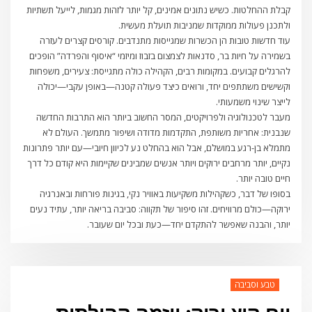
קבלת ההחלטות. כשיש נתונים אמינים, קל יותר לזהות מגמות, לייעל תשתיות
ולתכנן פעולות ממוקדות שמניבות תועלת מעשית.
עוד חדשות טובות הן הכשרות שמגייסות מתנדבים. קורסים קצרים לעזרה
בשמירה על חיות בר, סדנאות לצמצום בזבוז ומיזמי “איסוף והפרדה” הופכים
להרגלים קבועים. במקומות רבים, הקהילה כולה מתגייסת: צעירים, משפחות
וקשישים משתתפים יחד, ורואים כיצד פעולה קטנה—באופן עקבי—יכולה
לייצר שינוי משמעותי.
מעבר לטכנולוגיה ולפרויקטים, המסר החשוב ביותר הוא התרבות החדשה
שנבנית: אחריות משותפת, התקדמות מדודה ושיפור מתמשך. העולם לא
מתמלא בן-רגע במושלם, אבל הוא בהחלט נע לכיוון חיובי—עם יותר פתרונות
נקיים, יותר מרחבים ירוקים ויותר אנשים שמבינים שקיימות היא קודם כל דרך
חיים טובה יותר.
בסופו של דבר, כשקהילות משקיעות באוויר נקי, בגינות פורחות ובאנרגיה
ירוקה—כולם מרוויחים. זהו סיפור של תקווה: סביבה בריאה יותר, עתיד נעים
יותר, והבנה שאפשר להתקדם יחד—כעת ובכל יום שעובר.
טבע וסביבה