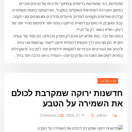
מתחדשת, כפי שמופיעות בדיווחים ובמחקרי מדיניות של גורמים מוכרים
בתחום האנרגיה האחראית והאקלים. במקביל, הפרקטיקה בשטח משתפרת:
קבלנים ושירותים מקומיים לומדים, מייעלים תהליכים ומצמצמים זמני הקמה.
עבור תושבים, זה מתורגם לחוויית פרויקט נעימה יותר ולמימוש מהיר יותר של
רעיון—שלא נשאר רק על הנייר.
בסופו של דבר, גגות סולאריים אינם רק פתרון טכנולוגי; הם סמל של עשייה
חיובית. הם מציעים דרך מעשית להפחית זיהום, לשפר עצמאות אנרגטית
ולהפוך את העירוניות והכפריות למקומות ידידותיים יותר לסביבה. וכשקהילות
בוחרות לשים את האנרגיה שלהן קדימה—העתיד נראה הרבה יותר בהיר.
טבע וסביבה
חדשנות ירוקה שמקרבת לכולם
את השמירה על הטבע
admin
יול 21, 2026
0 Comment