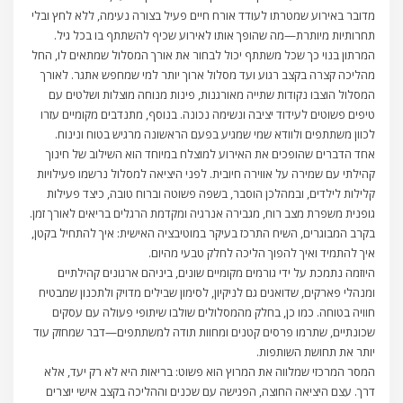
מדובר באירוע שמטרתו לעודד אורח חיים פעיל בצורה נעימה, ללא לחץ ובלי
תחרותיות מיותרת—מה שהופך אותו לאירוע שכיף להשתתף בו בכל גיל.
המרתון בנוי כך שכל משתתף יכול לבחור את אורך המסלול שמתאים לו, החל
מהליכה קצרה בקצב רגוע ועד מסלול ארוך יותר למי שמחפש אתגר. לאורך
המסלול הוצבו נקודות שתייה מאורגנות, פינות מנוחה מוצלות ושלטים עם
טיפים פשוטים לעידוד יציבה ונשימה נכונה. בנוסף, מתנדבים מקומיים עזרו
לכוון משתתפים ולוודא שמי שמגיע בפעם הראשונה מרגיש בטוח ונינוח.
אחד הדברים שהופכים את האירוע למוצלח במיוחד הוא השילוב של חינוך
קהילתי עם שמירה על אווירה חיובית. לפני היציאה למסלול נרשמו פעילויות
קלילות לילדים, ובמהלכן הוסבר, בשפה פשוטה וברוח טובה, כיצד פעילות
גופנית משפרת מצב רוח, מגבירה אנרגיה ומקדמת הרגלים בריאים לאורך זמן.
בקרב המבוגרים, השיח התרכז בעיקר במוטיבציה האישית: איך להתחיל בקטן,
איך להתמיד ואיך להפוך הליכה לחלק טבעי מהיום.
היוזמה נתמכת על ידי גורמים מקומיים שונים, ביניהם ארגונים קהילתיים
ומנהלי פארקים, שדואגים גם לניקיון, לסימון שבילים מדויק ולתכנון שמבטיח
חוויה בטוחה. כמו כן, בחלק מהמסלולים שולבו שיתופי פעולה עם עסקים
שכונתיים, שתרמו פרסים קטנים ומחוות תודה למשתתפים—דבר שמחזק עוד
יותר את תחושת השותפות.
המסר המרכזי שמלווה את המרוץ הוא פשוט: בריאות היא לא רק יעד, אלא
דרך. עצם היציאה החוצה, הפגישה עם שכנים וההליכה בקצב אישי יוצרים