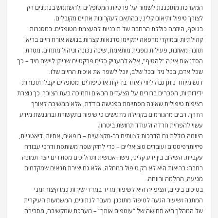
המערכת מתוכננת לשמור על פרטיות המטופלים ולהשתמש בנתונים רק
לצורך טיפול ותיאום קליני, בהתאם לעקרונות אתיים מקובלים.
בנוסף, היוזמה כוללת הרחבה של תוכניות להעצמת מטופלים. במסגרות
קהילתיות ובמוקדי מרפאה יתקיימו סדנאות קצרות בנושא אורח חיים בריא:
תזונה מאוזנת, פעילות גופנית מותאמת, שינה נכונה וניהול מתחים. מטרת
הסדנאות אינה “להטיף”, אלא להעניק כלים פרקטיים שניתן ליישם מיד – כך
שכל אדם, בכל גיל ובכל שלב, יוכל לשפר את איכות החיים שלו.
דגש מיוחד ניתן גם לליווי לאחר בדיקות או טיפולים. מטופלים יקבלו תזכורות
ידידותיות, הסברים ברורים על הצעדים הבאים ותמיכה בעת הצורך. כך נוצרת
רציפות טיפולית שאינה מסתיימת בפגישה בודדת, אלא ממשיכה לאורך
הדרך. רבים מהגורמים בקהילה מדגישים כי שיפור בתקשורת ובהנגשת מידע
עשוי להפחית חרדה ולעודד תחושת ביטחון.
היוזמה כוללת גם הדרכות לצוותים רב-מקצועיים – רופאים, אחיות, דיאטניות,
פיזיותרפיסטים ועובדים סוציאליים – כדי לחזק שפה משותפת ודרכי עבודה
עקביות. השילוב בין ידע קליני, גישה אנושית ותהליכים מסודרים יוצר תמונה
רחבה: בריאות היא לא רק טיפול במחלה, אלא גם יצירת תנאים שמקדמים
מניעה, החלמה ורווחה.
בסיכום ביניים, הציפייה היא לשיפור מדיד במדדי שירות כמו קיצור זמני
המתנה ושיעור הגעה לטיפול מתוכנן. מעבר לנתונים, המשמעות העיקרית
של המהלך היא תחושה של “עוטפים אותך” – מערכת שמקשיבה, מסבירה