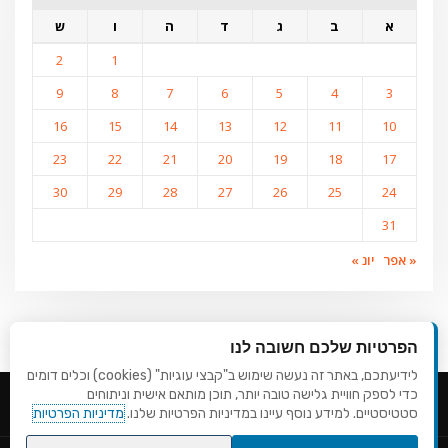
א
ב
ג
ד
ה
ו
ש
2
1
9
8
7
6
5
4
3
16
15
14
13
12
11
10
23
22
21
20
19
18
17
30
29
28
27
26
25
24
31
« אפר
יונ »
הפרטיות שלכם חשובה לנו
לידיעתכם, באתר זה נעשה שימוש ב"קבצי עוגיות" (cookies) וכלים דומים
כדי לספק חוויית גלישה טובה יותר, תוכן מותאם אישית וניתוחים
סטטיסטיים. למידע נוסף עיינו במדיניות הפרטיות שלנו.
מדיניות הפרטיות