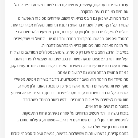
עבור משפחות עסוקות, קשישים, אנשים עם מוגבלויות ומי שמעדיפים לנהל
את היום בצורה רגועה ומבוקרת.
לצד הנוחות, יש כאן גם היבט בריאותי חשוב. שירותים מסוג זה מאפשרים
שמירה על רצף טיפולי ושגרת בריאות: הזמנת תרופות ומשלוח אביזרי בריאות
יכולים להגיע לבית בתוך חלון זמן קבוע וברור, ובכך מסייעים להפחית מצבי
“חסר” ופספוסי רכישה. גם קבוצה רחבה יותר נהנית—למשל מי שמקפידים
על תזונה מאוזנת ומזמינים מזון בריאותי בהתאם להנחיות.
במקביל, הדגש הסביבתי אינו רק סיסמה. שימוש במסלולים ממוחשבים ושילוח
יעיל יותר תורם לצמצום תנועה מיותרת בכבישים, מה שעשוי להפחית זיהום
אוויר ורעש בסביבות עירוניות. כשאיכות האוויר נעשית טובה יותר והעומס קטן,
נוצרת תחושת מרחב ורוגע גם לתושבים עצמם.
מה מייחד את היוזמה הזו? מעבר לטכנולוגיה, מדובר בשירות אנושי. מפעילי
מוקד שירות מאפשרים התאמה אישית: עדכון כתובת, תיאום חלון מסירה,
ושמירה על הנחיות מיוחדות עבור מקבלי שירות. בנוסף, תהליכי אריזה ושינוע
מותאמים לשמירה על איכות המוצרים—דגש חשוב במיוחד כשמדובר
במוצרים רגישים או רפואיים.
בזכות גישה זו, יותר אנשים מדווחים על שגרה נעימה: פחות התעסקות
לוגיסטית, יותר זמן לדברים שמחזקים את הלב—משפחה, פעילות מתונה,
מנוחה ותכנון יעיל של השבוע.
במבט קדימה, נראה שיוזמות שמשלבות בריאות, נגישות וטיפול סביבתי יכולות