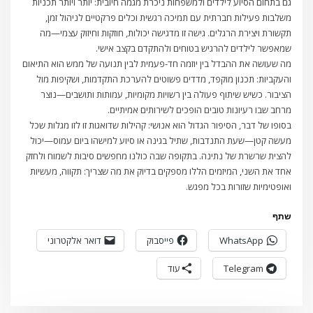
גם בתחום הסיוע לילדים ולמשפחות ניכרת מגמה חיובית: יותר ויותר תכניות
משלבות פעילות חברתית עם תמיכה רגשית וכלים פרקטיים לניהול זמן,
תקשורת ויצירת הרגלים. גישה זו מדגישה יכולות, חוזקות וחיזוק עצמי—מה
שמאפשר לילדים להרגיש בטוחים ולהתקדם בקצב אישי.
מה שעושה את ההבדל בין יוזמה חד-פעמית לבין תנועה של ממש הוא התיאום
והעקביות: תכנון מוקפד, מדדים פשוטים להערכת התקדמות, ושקיפות מול
הציבור. כשיש שיתוף פעולה בין רשויות מקומיות, עמותות ותושבים—נוצר
מרחב שבו רעיונות טובים הופכים לשירותים אמיתיים.
בסופו של דבר, הסיפור הגדול הוא אנושי: קהילות שדואגות זו לזו מגלות שכל
מעשה קטן—שעת התנדבות, שתיל בגינה או סיוע למישהו ביום עמוס—יכול
להצית שרשרת של נתינה. בתקופה שבה כולנו מחפשים סיבות לשמוח ולחזק
אחד את השני, המיזמים הללו מספקים בדיוק את מה שצריך: תקווה, מעשיות
ואופטימיות שזורות בכל מפגש.
שתף
WhatsApp
פייסבוק
דואר אלקטרוני
Telegram
עוד