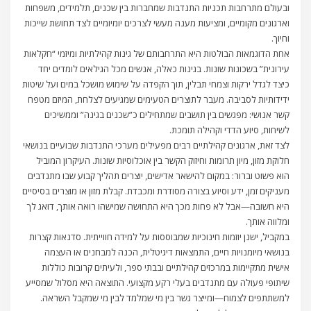
ובעולם מתרחבות תכניות התנדבות שמחברות בין שכנים, תלמידים, משפחות
וארגונים מקומיים, ומציעות מענה מעשי לצרכים יומיומיים לצד תחושת שייכות
וחיוך.
אחת הדוגמאות הבולטות היא התרחבותם של גינות קהילתיות ומיזמי “חקלאות
עירונית” בשכונות שונות. בגינות כאלה, אנשים מכל הגילאים לומדים יחד
כיצד לגדל ירקות וצמחי תבלין, תוך הקפדה על שימוש מושכל במים ועל שיטות
ידידותיות לסביבה. מעבר לתוצרים הטעימים שמגיעים לצלחת, המיזם מטפח
קשר אנושי: מפגשים בין תושבים שמתחילים כ”שכנים בגינה” וממשיכים
לשיחות, סיוע הדדי וקהילה תומכת.
לצד זאת, ארגונים קהילתיים רבים מפעילים מערכי התנדבות שבועיים בנושאי
חלוקת מזון, מיון תרומות וחיזוק הקשר בין אוכלוסיות שונות. העיקרון המוביל
הוא פשוט וברור: במקום להישאר אדישים, יוצרים תהליך קבוע שבו מתנדבים
מעניקים זמן, ידע וסיוע בצורה מסודרת ומכבדת. קבלת מזון או מוצרים בסיסיים
היא חשובה—אבל לא פחות מכך היא התחושה שמישהו רואה אותך, דואג לך
ומלווה אותך.
במקביל, ישנן יוזמות חינוכיות שמבוססות על למידה חווייתית. סדנאות קצרות
בנושאי מיומנויות חיים, התמצאות דיגיטלית, הכנה למבחנים או העצמה
אישית מתקיימות במרכזים קהילתיים ובבתי ספר, ולעיתים קרובות כוללות
שיתופי פעולה עם מתנדבים בעלי רקע מקצועי. התוצאה היא מסלול שמסייע
למשתתפים לצמוח—ומייצר גשר בין מי שמלמד לבין מי שמקבל השראה.