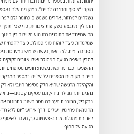
יוזמות מקומיות במספר מדינות חברו יחד עם מומחים
מוקדי “איסוף והחזרה לחיים”. במוקדים אלה נאספת
נשלחים למחזור, אחרים משמשים כחומר גלם לפרויק
התהליך מתבצע בשקיפות ציבורית, כדי שכל תומך יב
מה שמייחד את התוכנית הזו הוא השילוב בין חינוך
שמלמדות כיצד לזהות סוגי פסולת, כיצד להפחית ש
בסביבה ימית. לצד זאת, נעשה שימוש במערכות ניטו
להבין מאיפה מגיעה הפסולת ואילו אזורים זקוקים ל
ההשפעה כבר מורגשת בשטח: חופים מטופחים יותר
דיירים מקומיים מספרים על עלייה במספר המבקרים 
והקהילה מרגישה שהיא חלק מסיפור חיובי ולא רק
נהנים יותר מבילוי בחוץ, וגם עסקים קטנים—בתי קפה
במקביל, התוכנית מעבירה מסר חשוב: פתרונות אמ
מהטמעת פחי מיון יעילים, דרך אירועי “יום ללא ח
לאריזות מתכלות או רב-פעמיות. כך, מעבר לאיסוף 
מגיעה אל החוף.