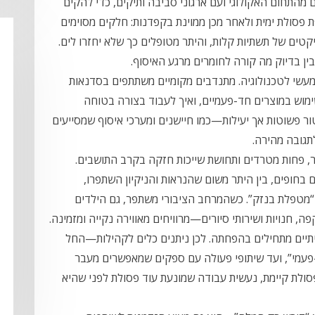
 מהתחום האקולוגי ועם ארגוני סביבה ותיקים, כדי להקים
 פסולת ימית ולאחר מכן ממוינת בקפדנות: חלקים מסוימים
טים של תשתיות קלות, והיתר מטופלים כך שלא יחזרו לים.
ין בדיוק מה קורה לחומרים מרגע האיסוף.
 מעשי לטכנולוגיה. מתנדבים מקומיים משתתפים בסדנאות
ימוש במוצרים חד-פעמיים, ואיך לעבוד בצורה בטוחה
ר פשוטות אך יעילות—כמו חיישנים ומערכי איסוף שמסייעים
תגובה מהירה.
, פחות מטרדים ותחושת שייכות חזקה בקרב התושבים.
בחופים, בין היתר משום שהנראות והניקיון השתפרו,
 “מטפלת בנזק”. כשהמרחב הציבורי משתפר, גם הילדים
, חנויות ושירותי סיורים—מרוויחים מאווירה נקייה ומזמינה.
יתיים מתחילים בהפחתה. לכן ניתנים כלים לקהילות—החל
ד-פעמי”, ועד שיתופי פעולה עם ספקים שמאפשרים מעבר
פסולת קיימת, נעשית עבודה שמונעת עוד פסולת לפני שהיא