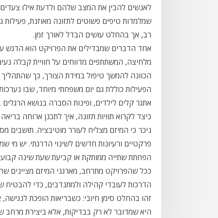
לאנשים להבין את המצב שלהם ולדעת אילו צעדים מ
שמלמדות טיפים פשוטים לתזונה מאוזנת, פעילות ג
רב, אך בהחלט עושים הבדל לאורך זמן.
אחד הדברים שמבדילים את הפרויקט הוא הדגש על 
מלחיצה, המשתתפים מדווחים על חוויית קבלה נעימ
הכוונה להמשך טיפול במידת הצורך, כך שהתהליך נ
הפעילות כוללת גם יום משפחתי מיוחד, שבו נערכות
אתגר קלים לילדים, ופינות הסברה בנושא הרגלים
כיצד לקרוא תוויות תזונה, איך לתכנן ארוחה בריאה
ניכר כי המיזם מצליח לעורר מוטיבציה. תושבים מספ
פרקטיים ורעיונות חדשים לשינוי הדרגתי. יש מי שמ
הפחתת שתייה ממותקת או קביעת שעת שינה קבועה—י
ככל שהפרויקט מתרחב, מארגני המיזם מציינים שהם 
הדרכות לעובדי קהילה ולמתנדבים, כדי להבטיח שהס
זהו בהחלט סימן חיובי: כשבריאות הופכת לנגישה,
היא שמדובר לא רק בבדיקות, אלא ביצירת מרחב של