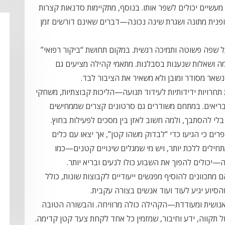
עשיים יכולים לשפר אותו. בנוסף, מתקיימות סדנאות קצרות
ופנית מתונה ושגרת שינה נכונה—דברים שאינם דורשים זמן
שפה פשוטה ותמיכה רגשית. במקום תחושת “ביקור רפואי”
ה ושאלות שנענות בסבלנות. מתאמי קהילה מציעים גם
שאר מסודר ומובן ולא משאיר את הציבור לבד.
 תחרויות ידידותיות לעידוד תנועה—הליכות קבוצתיות, משחקי
 בריאים. במתחם משודרים גם סרטונים קצרים שממחישים
 בלי להסתבך, ולמה חשוב לאזן בין מסכים לפעילות בחוץ.
רים כי הגיעו כדי “לבדוק משהו קטן”, אך יצאו עם כלים
תחילים ללכת יותר, ויש מי שמגלים שינויים קטנים—כמו
כולים להפוך את השבוע כולו לנעים ובריא יותר.
מתכוונים להוסיף מפגשים ייעודיים לקבוצות שונות, כולל
יוע יגיע לעוד ועוד אנשים בצורה עקבית.
 אנושית ומעודדת—הקהילה כולה מרוויחה. והבשורה הטובה
 תקווה, ידע וחיבור, שמזמין כל אחד לקחת צעד קטן קדימה.