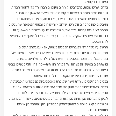
האווירה המקומית.
ברחבי ערים שונות, מתנדבים ומומחים מקומיים חברו יחד כדי להפוך חצרות,
גגות ומגרשים מוזנחים לפינות ירוקות מזמינות. הצעד הראשון הוא תכנון:
בחירה בצמחים מתאימים לעונות השנה, יצירת מוקדי פריחה שמושכים
מאביקים כמו פרפרים ודבורים, ושילוב אזורי שיחים וצמחייה צפופה שמעניקים
מחסה לציפורים קטנות. לצד זאת, הושם דגש גם על מקורות מים—קעריות
רדודות ועציצים עם השקיה מותאמת—כך שהטבע מקבל “עוגן” יציב שמסייע
לו להתבסס.
ההשפעה ניכרת לא רק בחיים הקטנים בשטח, אלא גם בקרב תושבים.
משפחות מגיעות יחד לסיורי “תצפית ציפורים” שנערכים בשעות נעימות של
בוקר, ומגלות מי שוכנת בסביבה החדשה שלה. ילדים מצלמים, מתעדים
ומשתתפים בפעילויות קצרות של למידה חווייתית—כמו זיהוי סוגי כנפיים, צבעי
נוצות והרגלי שירה. גם מבוגרים נהנים מהתחושה שהמקום השתנה לטובה:
אוויר נעים יותר, ירוק בעיניים ושקט יחסי בלב היום העמוס.
בבסיס הפרויקטים עומדת גישה שמוכרת כאפקטיביות גם במדיניות סביבתית
ברחבי העולם: שמירה על מגוון בתי גידול עירוניים. עיתונות מדעית וארגוני
סביבה בינלאומיים מדגישים כי שילוב צמחייה מגוונת בעיר יכול לתרום
לשיקום מערכות אקולוגיות מקומיות ולתמוך במינים שונים. כאשר התכנון נכון,
גם שטחים קטנים יכולים להפוך לחלק ממסדרון ירוק שמחבר בין אזורים
פתוחים גדולים.
כדי לשמור על הרצף, קהילות מקימות קבוצות תחזוקה קבועות: השקיה לפי