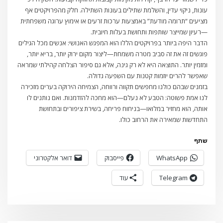
עונות, ניקוי עדין, והשלמת שתילים בעונות השתילה. חלק מהפרויקטים אף
מציעים “תרומה מודעת” באמצעות ערכות זרעים או אימוץ ערוגה משפחתית
—רעיון שמייצר שותפות ותחושת בעלות חיובית.
הדבר היפה ביותר בפרויקטים הללו הוא המפגש האנושי: אנשים מכל הגילים
פוגשים זה את זה סביב מטרה משמחת—ליצור מקום ירוק יותר, בריא יותר,
ומזמין יותר. התוצאה היא לא רק גינה, אלא גם סיפור הצלחה קהילתי שמראה
שאפשר להרים יוזמות קטנות עם השפעה גדולה.
בזמנים שבהם כולנו מחפשים תקווה ורווחה, הצמיחה הירוקה בערים מזכירה
לנו אמת פשוטה: הטבע לא נעלם—הוא מחכה להזדמנות. ואם נותנים לו
אותה, הוא מחזיר במלואו—בניחוח פריחה, בשירת ציפורים ובתחושת
התחדשות שמאירה את הרחוב כולו.
שתף
WhatsApp
פייסבוק
דואר אלקטרוני
Telegram
עוד