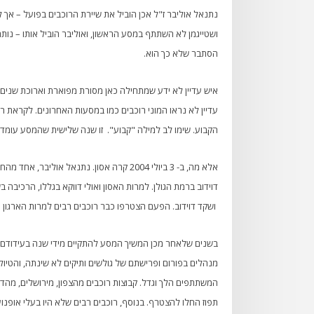
נתנאל אוליבר ז"ל אכן הוביל את שיירת הרוכבים בפועל – אך למ
ושטייגמן לא השתתף במסע הראשון, ואוליבר הוביל אותו – נות
הסתבר שלא כך הוא.
הקבוע. שימו לב למילה "קבוע". זו שנה שלישית שהמסע עומד
אלא מה, ב- 3 ביולי 2004 קרה אסון. נתנאל 
ושקד דוידוב. הפעם הצטרפו כבר רוכבים רבים למרות הארגון ה
בשנים שלאחר מכן המשיך המסע להתקיים מידי שנה בעידודם וא
מנהלים בפורום ופרישתם של גולשים ותיקים לא שינתה, והטי
המשתתפים הלך וגדל. קבוצות רוכבים מהצפון, מירושלים, מהדר
תפוז החלו להצטרף. בנוסף, רוכבים רבים שלא היו בעלי אופנ