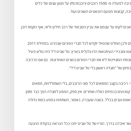
שמספר המצטרפים הלך וגדל מדי שנה. בשנת 2010 הגיעו לרכיבה למעלה מ- 1500 רוכבים ורוכבות (!!!) על מגוון עצום של כלים
יבה, קבוצות מטעם היבואנים השונים ועוד.
ים לקחו על עצמם את עניין הסבסוד של רכב חילוץ וליווי, ואף הקמת דוכן
לצערנו, עם השנים הפורום איבד חברים נוספים בתאונות דרכים ולכן הוחלט שהטיול יוקדש לכל חברי הפורום שנהרגו. בתחילת 2011
וטו ומבכירי העיתנאות הדו-גלגלית בארץ. טל שביט ז"ל היה גולש פעיל
יו המצויינות ליוו את חברי הפורום בשנים האחרונות. גם אם הרכיבה
ימן של "מצדה ראשון בלי טל שביט ז"ל".
 רכיבה בקצב המתאים לכל סוגי הרוכבים, בלי השתוללויות, מתאים
ו קטנועים בנפחים כאלה ואחרים. אין ספק, המסע למצדה הפך כבר מזמן
האופנוענים בכלל. בשנה שעברה, כאמור, השתתפו במסע כמות גדולה
שר איבדנו בדרך. הוריו של טל שביט יחכו ככל הנראה בנקודת ההגעה