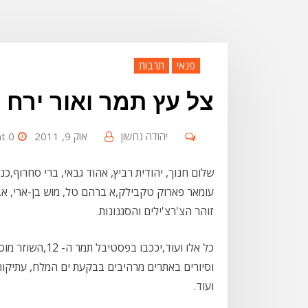
פנאי
תרבות
צל עץ תמר ואור ירח
יהודה נחשון
אוק 9, 2011
0 Comment
שלום חנוך, יהודית רביץ, אהוד גבאי, ברי סחרוף,כנס
עומאר פארוק טקבילק,א ברהם טל, מוש בן-ארי, אב
זוהר הצ'רצ'ילים והסגנונות.
כל אלו ועוד,יככ
וסיורים באתרים מרהיבים בבקעת ים המלח, עתיקות מ
ועוד.