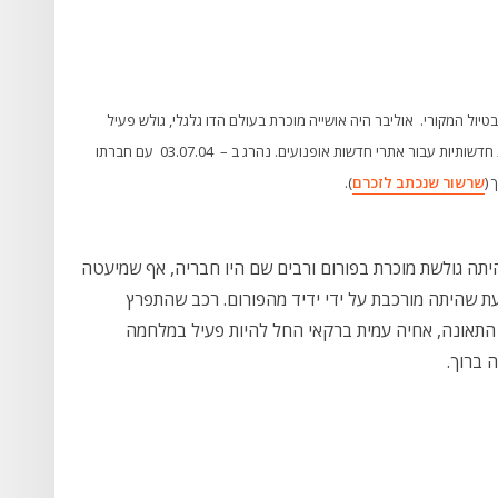
טיול המקורי. אוליבר היה אושייה מוכרת בעולם הדו גלגלי, גולש פעיל
מאוד בקהילה הדו גלגלית האינטרנטית ואף כתב מספר ידיעות חדשותיות עבור אתרי חדשות אופנועים. נהרג ב – 03.07.04 עם חברתו
שרשור שנכתב לזכרם
).
היתה גולשת מוכרת בפורום ורבים שם היו חבריה, אף שמיעטה
לכתוב בו. ברקאי ז"ל נהרגה ב-26.11.05 בעת שהיתה מורכבת על ידי ידיד מהפורום. רכב שהתפרץ
 היא היתה בת 26 במותה. מאז התאונה, אחיה עמית ברקאי החל להיות פעיל במלחמה
 ברוך.