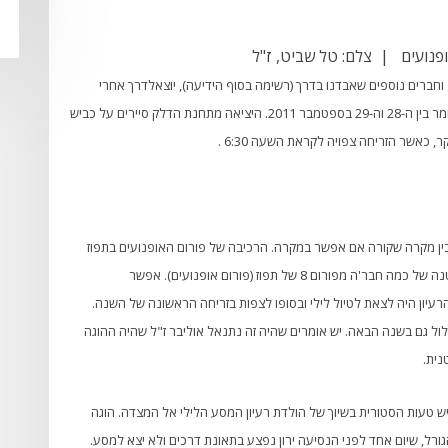
ופנועים | צלם: טל שביט, ז"ל
וחברים נוספים שאבדנו בדרך (רשימה בסוף הידיעה), יוצא
לדרך אחרי
סעודת ערב ראש השנה, בלילה שבין יום רביעי ליום חמישי, כלומר בין ה-28 וה-29 בספטמבר 2011. היציאה מתחנת הדלק סיירים על כביש
לבין מקרה שקורה אם אפשר במקרה. הרכיבה של פורום האופנועים בתפוז
למצדה בערב ראש השנה התחילה בקיץ 2002 כהתארגנות קטנה של כמה חבר'ה מפורום 8 של תפוז (פורום אופנועים). אפשר
הרעיון היה לצאת לטיול לילי ובסופו לצפות בזריחה הראשונה של השנה.
ול גם בשנה הבאה. יש אומרים שהיה זה נתנאל אוליבר ז"ל שהיה ההוגה
נית.
עות הסטורית בשיוך של הולדת רעיון המסע הלילי אל המצדה. הוגה
 הגורל, שיום אחד לפני הנסיעה ירון נפצע בתאונת דרכים ולא יצא למסע.