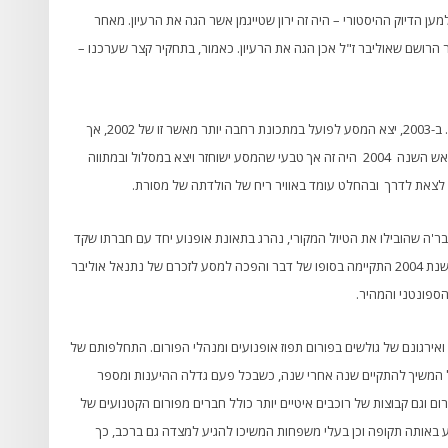
ען הדיוק ההיסטורי – היה זה ירון שטייגמן אשר הגה את הרעיון. מאחר
ר הרושם שאוליבר ז"ל אכן הגה את הרעיון. כאמור, בתחקיר קצר שערכנו –
איש עדיין לא ידע שמתחילה כאן מסורת מפוארת וארוכת שנים. ב-2003, יצא המסע לפועל במתכונת רחבה יותר מאשר זו של 2002, אך
עדיין לא נראו המוני רוכבים כמו במסעות האחרונים. לקראת ראש השנה 2004 היה זה אך טבעי שהמסע ישוחזר ויצא במסלול ובמתווה
 לצאת לדרך ובהחלט עומד באוויר ריח של הולדתה של מסורת.
אוליבר, אחד מהחבר'ה שהובילו את הטיול המקורי, נהרג בתאונת אופנוע יחד עם חברתו שקד
דוידוב ברמת הגולן. למרות האסון ואולי דווקא בגללו, הרכיבה בשנת 2004 התקיימה בסופו של דבר והפכה למסע לזכרם של נתנאל אוליבר
ספונטני והמהיר.
ירגונם של גולשים בפורום תפוז אופנועים ומנהלי הפורום. התחלפותם של
ול המשיך להתקיים שנה אחרי שנה, כשבכל פעם גדלה ההיענות ומספר
ום וגם קבוצות של רוכבים איטיים יותר כולל חברים מפורום הקטנועים של
וע באותה תקופה וכן בעלי משפחות המשיכו להגיע למצדה גם ברכב, כך