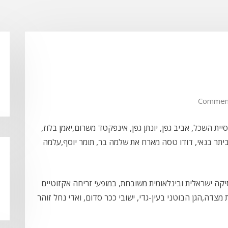
יית השכל, אביב גפן, יונתן גפן, אינפקטד משרום,יאמן בלוז,
יתר בנאי, דודו טסה מארח את שלמה בר, תומר יוסף,עלמה
בו בפסטיבל תמר ה- 12,השוזר מוסיקה ישראלית ובינלאומית משובחת, במופעי זריחה אקזוטיים
צדה,הגן הבוטני בעין-גדי, ישובי ככר סדום, ואדי נחל זוהר