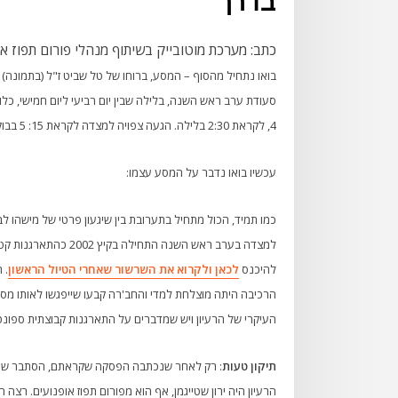
בדרך
כתב: מערכת מוטובייק בשיתוף מנהלי פורום תפוז א
בואו נתחיל מהסוף – המסע, ברוחו של טל שביט ז"ל (בתמונה) 
4, לקראת 2:30 בלילה. הגעה צפויה למצדה לקראת 15: 5 בבוקר, כאשר הזריחה צפויה לקראת השעה 6:30 .
עכשיו בואו נדבר על המסע עצמו:
כמו תמיד, הכול מתחיל בתערובת בין שיגעון פרטי של מישהו 
להיכנס
לכאן ולקרוא את השרשור שאחרי הטיול הראשון
. 
הרכיבה היתה מוצלחת למדי והחב'רה קבעו שייפגשו לאותו מסל
העיקרי של הרעיון ויש שמדברים על התארגנות קבוצתית ספונט
תיקון טעות
: רק לאחר שנכתבה הפסקה שקראתם, הסתבר שיש ט
הרעיון היה ירון שטייגמן, אף הוא מפורום תפוז אופנועים. רצה