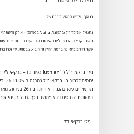
במצדה כדי לפגוש את הרוכבים.
בנוסף, יוקדש המסע לזכרם של:
נתנאל אוליבר ז"ל (בתמונה,
Natla
בפורום) – אירגן והשתתף ב
שקד דוידוב בתאונה ברמת הגולן והיה בן 26 במותו. יהי זכרו ברוך (
גילי ברקאי ז"ל (
luthien1
בפורום) – ברקאי ז"ל 
יחסית 
מהשוליים פגע בהם,
בתאונות הדרכים והוא מתמיד בכך גם היום. יהי זכרה
גילי ברקאי ז"ל