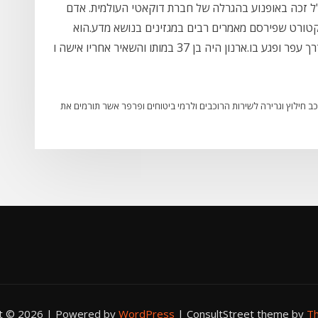
ז"ל זכה באופנוע בהגרלה של חברת דוקאטי העולמית. אדם
וקטורט שפירסם מאמרים רבים במגזינים בנושא מדע.הוא
נהרג בתאונה ב – 19.05.07 בעת שרכב התפרץ מדרך עפר ופגע בו.ארנון היה בן 37 במותו והשאיר אחריו אישה ו
ב חילוץ וגרירה לשירות הרוכבים ולרמי ביטוחים ופרפר אשר תורמים את
ht © 2026 | Powered by
WordPress
|
ConsultStreet theme by
Th