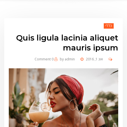
כללי
Quis ligula lacinia aliquet
mauris ipsum
אוג 1, 2016
admin
by
0 Comment