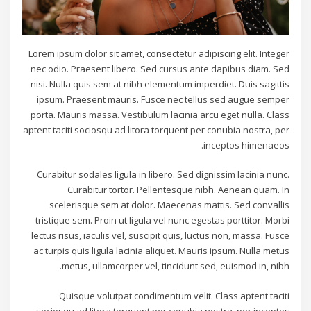
Lorem ipsum dolor sit amet, consectetur adipiscing elit. Integer
nec odio. Praesent libero. Sed cursus ante dapibus diam. Sed
nisi. Nulla quis sem at nibh elementum imperdiet. Duis sagittis
ipsum. Praesent mauris. Fusce nec tellus sed augue semper
porta. Mauris massa. Vestibulum lacinia arcu eget nulla. Class
aptent taciti sociosqu ad litora torquent per conubia nostra, per
inceptos himenaeos.
Curabitur sodales ligula in libero. Sed dignissim lacinia nunc.
Curabitur tortor. Pellentesque nibh. Aenean quam. In
scelerisque sem at dolor. Maecenas mattis. Sed convallis
tristique sem. Proin ut ligula vel nunc egestas porttitor. Morbi
lectus risus, iaculis vel, suscipit quis, luctus non, massa. Fusce
ac turpis quis ligula lacinia aliquet. Mauris ipsum. Nulla metus
metus, ullamcorper vel, tincidunt sed, euismod in, nibh.
Quisque volutpat condimentum velit. Class aptent taciti
sociosqu ad litora torquent per conubia nostra, per inceptos