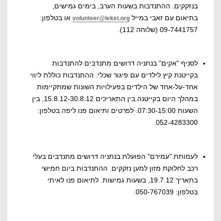
בנזקקים. ההתנדבות בשעות הערב, בימים גמישים,
בתיאום עם זאבי במייל
או בטלפון:
volunteer@leket.org
09-7441757 (שלוחה 112).
לסניף "אקים" בנתניה דרושים מתנדבים להתנדבות
בקייטנת קיץ לילדים עם פיגור שכלי. ההתנדבות כוללת ליווי
אחד-על-אחד של הילדים בפעילויות השונות שמתקיימות
במהלך היום בקייטנה.בין התאריכים 15.8.12-30.8.12, בין
השעות 07:30-15:00. לפרטים ותיאום פנו ליפה בטלפון:
052-4283300.
לעמותת "עמירם" הפועלת בנתניה דרושים מתנדבים בעלי
רכב לחלוקת מזון למען נזקקים. ההתנדבות ביום חמישי
בתאריך 19.7.12, בשעות גמישות. לתיאום פנו לאיתי
בטלפון: 050-767039.