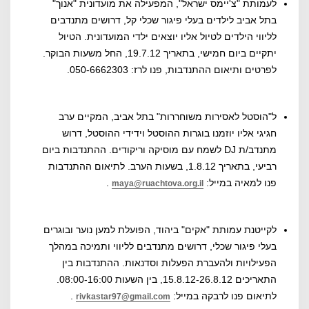
לעמותת "צ'יימס ישראל", המפעילה את מועדונית "אנוך"
בתל אביב לילדים בעלי פיגור שכלי קל, דרושים מתנדבים
לליווי הילדים לטיול אליו יוצאים ילדי המועדונית. הטיול
יתקיים ביום חמישי, בתאריך 19.7.12, החל משעות הבוקר.
לפרטים ותיאום ההתנדבות, פנו לרז: 050-6662303.
ל"הוסטל לאסירות משוחררות" בתל אביב, המקיים ערב
חגיגי אליו יוזמנו בוגרות ההוסטל וידידי ההוסטל, דרוש
מתנדב/ת DJ לשמח עם מוסיקה וריקודים. ההתנדבות ביום
רביעי, בתאריך 1.8.12, בשעות הערב. לתיאום ההתנדבות
פנו למאיה במייל:
.
maya@ruachtova.org.il
לקייטנת עמותת "אקים" ביהוד, הפועלת למען נוער ובוגרים
בעלי פיגור שכלי, דרושים מתנדבים לליווי ותמיכה במהלך
הפעילויות ולהעברת הפעלות וסדנאות. ההתנדבות בין
התאריכים 15.8.12-26.8.12, בין השעות 08:00-16:00.
לתיאום פנו לרבקה במייל:
.
rivkastar97@gmail.com