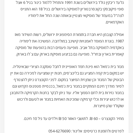
גלעד ריבקין נולד בירושלים בשנת 1991 והתחיל ללמוד כינור בגיל 6 אצל
סופי פיקובסקי בקונסרבטוריון למוסיקה בירושלים. בגיל 18 הוא התגייס
לצה"ל במעמד של מוסיקאי מצטיין ובאותה שנה החל את לימודיו
האקדמאיים.
אמילה קצבמן היא חברה בתזמורת הסימפונית ירושלים, רשות השידור מאז
1987. בוגרת המוסד לאמנויות קישינב במולדובה. המשיכה את לימודיה
באקדמיה למוסיקה בתל אביב. מופיעה פעמים רבות בהופעות של מוסיקה
קאמרית בארץ ובחו"ל. מופיעה גם בביצוע מוסיקת בארוק עם צ`לו בארוק.
מנזר בית ג'מאל הוא פינת חמד האופיינית לחבל טוסקנה הציורי שבאיטליה.
יש במקום בית קפה המציע גם בלינצ'סים, חנות יין שמציעה למכירה גם את יין
הבוטיק של המנזר וכן שמן זית המיוצר במקום. לפני הקונצרט ניתן להצטרף
לסיור מודרך חינם המתקיים במנזר בית ג'מאל, בכנסיית סטפנוס הקדוש וגם
במנזר נזירות בית לחם הסמוך אליו. עוד ניתן לבקר בחנות הקרמיקה ולהתבונן
או לרכוש יצירות וכלי קרמיקה שמכינות האחיות במנזר או לטעום ולרכוש
שוקולד שהן מייצרות.
מחיר הקונצרט – 60 ₪. לתושבי האזור 50 ₪ וילדים עד גיל 10 חינם.
לפרטים ולהזמנת כרטיסים: אלינור: 054-6276690