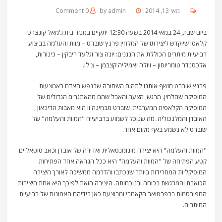
מאי 13, 2014
admin
by
0 Comment
ביום שבת, 24 במאי 2014 בשעה 12:30 יתקיים במנזר בית ג'מאל קונצרט
קלאסי שיוקדש ליצירתו של המלחין פרנץ שוברט – מוות והעלמה בביצוע
רביעיית מיתרים הכוללת את הנגנים: יונה צור וגלעד ריבקין – כינורות,
אלכסנדר טומריוסון – ויולה ואמיליה קצבמן – צ'לו.
פרנץ שוברט חושף אותנו לתהום השחורה שבנפש האדם באמצעות
המוסיקה שהלחין. הרגש, הצער והאבל שהם מהאתגרים הגדולים של
המוסיקה הקלאסית המערבית. שוברט מבחינה זו הוא מאבות הדיכאון ,
האובדן והמלנכוליה. מה שנוכל לשמוע ברביעייה "המוות והעלמה" של
שוברט לא נשמע באף מקום אחר.
"המוות והעלמה" היא יצירה מונומנטאלית ואדירה של אובדן וכאב טוטאליים.
קטע הפתיחה של "המוות והעלמה" היא ככל הנראה אחד הפתיחות
המוסיקליות המחרידות ביותר שנכתבו והדרמה ממשיכה לאורך היצירה
הכואבת והמרגשת בכוחה ובנוכחותה. היצירה הזאת לפיכך היא אחת היצירות
המפורסמות ברפרטואר הקאמרי ומבוצעת כאן בידיהם האמונות של רביעיית
המיתרים.