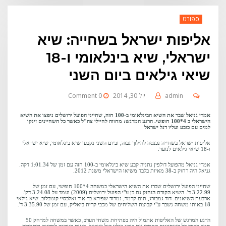
ספורט
אליפות ישראל בשחייה: שיא
ישראלי, שיא בינלאומי ו-18
שיאי גילאים ביום השני
admin
יול 30, 2014
0 Comment
אמרי גניאל שבר את השיא הבינלאומי ב-100 חזה, שחייני הפועל ירושלים ניפצו את השיא
הישראלי ב 4*100 חופשי. הרגע המרגש: מחווה לחיילי צה"ל כאשר כל השחיינים זינקו
למים עם כובע ועליו דגל ישראל
אליפות ישראל בשחייה נכנסה להילוך גבוה, וביום השני נקבעו שיא בינלאומי, שיא ישראלי
ו-18 שיאי גילאים לנוער.
אמרי גניאל מהפועל דולפין נתניה קבע שיא בינלאומי ב-100 חזה עם זמן של 1:01.34 דקה.
גניאל היה רחוק ב-38 מאיות בלבד משיאו הישראלי משנת 2012.
שחייני הפועל ירושלים שברו את השיא הישראלי במשחה 4*100 חופשי, עם זמן של
3:22.99 ד'. השיא הקודם הוחזק גם כן ע"י הפועל ירושלים (2009) ועמד על 3:24.08 דק'.
ארבעת השיאנים: דוד גמבורג, תום קרמר, נמרוד שפירא בר אור ואלכסיי קונובלוב. שיא גילאי
18 באותו משחה נשבר ע"י קבוצת השליחים של מכבי קרית ביאליק, עם זמן של 3:35.90 ד'.
הרגע המרגש של האליפות אתמול היה בפתיחת משחי הערב, כאשר במשחה למרחק 50