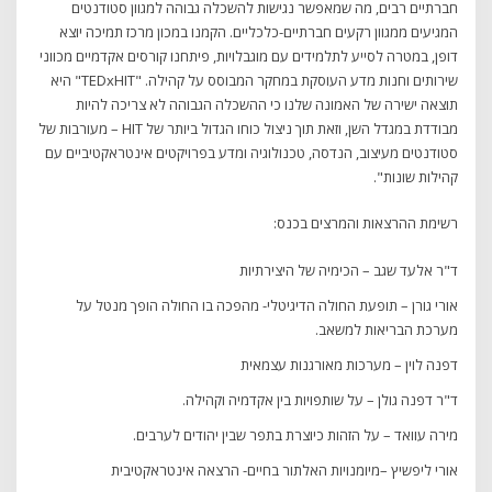
חברתיים רבים, מה שמאפשר נגישות להשכלה גבוהה למגוון סטודנטים
המגיעים ממגוון רקעים חברתיים-כלכליים. הקמנו במכון מרכז תמיכה יוצא
דופן, במטרה לסייע לתלמידים עם מוגבלויות, פיתחנו קורסים אקדמיים מכווני
שירותים וחנות מדע העוסקת במחקר המבוסס על קהילה. "TEDxHIT" היא
תוצאה ישירה של האמונה שלנו כי ההשכלה הגבוהה לא צריכה להיות
מבודדת במגדל השן, וזאת תוך ניצול כוחו הגדול ביותר של HIT – מעורבות של
סטודנטים מעיצוב, הנדסה, טכנולוגיה ומדע בפרויקטים אינטראקטיביים עם
קהילות שונות".
רשימת ההרצאות והמרצים בכנס:
ד"ר אלעד שגב – הכימיה של היצירתיות
אורי גורן – תופעת החולה הדיגיטלי- מהפכה בו החולה הופך מנטל על
מערכת הבריאות למשאב.
דפנה לוין – מערכות מאורגנות עצמאית
ד"ר דפנה גולן – על שותפויות בין אקדמיה וקהילה.
מירה עוואד – על הזהות כיוצרת בתפר שבין יהודים לערבים.
אורי ליפשיץ –מיומנויות האלתור בחיים- הרצאה אינטראקטיבית