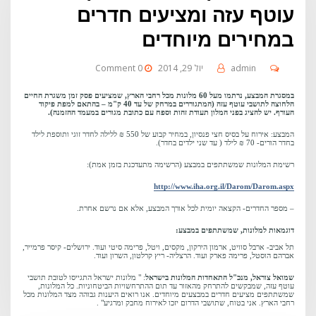
עוטף עזה ומציעים חדרים
במחירים מיוחדים
admin
יול 29, 2014
0 Comment
במסגרת המבצע, נרתמו מעל 60 מלונות מכל רחבי הארץ, שמציעים פסק זמן משגרת החיים
הלחוצה לתושבי עוטף עזה (המתגוררים במרחק של עד 40 ק"מ – בהתאם למפת פיקוד
העורף. יש להציג בפני המלון תעודת זהות וספח עם כתובת מגורים במעמד ההזמנה).
המבצע: אירוח על בסיס חצי פנסיון, במחיר קבוע של 550 ₪ ללילה לחדר זוגי ותוספת לילד
בחדר הורים- 70 ₪ לילד ( עד שני ילדים בחדר).
רשימת המלונות שמשתתפים במבצע (הרשימה מתעדכנת בזמן אמת):
http://www.iha.org.il/Darom/Darom.aspx
– מספר החדרים- הקצאה יומית לכל אורך המבצע, אלא אם נרשם אחרת.
דוגמאות למלונות, שמשתתפים במבצע:
תל אביב- ארבל סוויט, ארמון הירקון, מקסים, ויטל, פרימה סיטי ועוד. ירושלים- קיסר פרמייר,
אברהם הוסטל, פרימה פארק ועוד. הרצליה- ריץ קרלטון, השרון ועוד.
שמואל צוראל, מנכ"ל התאחדות המלונות בישראל
: " מלונות ישראל התגייסו לטובת תושבי
עוטף עזה, שמבקשים להתרחק מהאזור עד תום ההתרחשויות הביטחוניות. כל המלונות,
שמשתתפים מציעים חדרים במבצעים מיוחדים. אנו רואים היענות גבוהה מצד המלונות מכל
רחבי הארץ. אני בטוח, שתושבי הדרום יזכו לאירוח מחבק ומרגיע" .