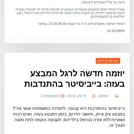
בייצוג נכי צה"ל בעבודתם השוטפת.
מטרת המוקד לטפל בנושאים משפטיים הנוגעים הן לפגיעות פיזיות והן לפגיעות נפשיות
דוגמת טראומה וחרדות, וכן להעניק מידע ראשוני על זכויות החיילים בשירות סדיר, קבע
ומילואים וכן למשפחותיהם.
המוקד הטלפוני מופעל בימים א'-ה' בין השעות 15:30-08:30, בטלפון
02-6528099.
ישראלים יפים
יוזמה חדשה לרגל המבצע
בעזה: בייביסיטר בהתנדבות
admin
יול 29, 2014
0 Comment
בייביסיטר בהתנדבות היא קבוצה, לתמיכה במשפחות אנשי צה"ל
במבצע צוק איתן, ותושבי הדרום. בזמן המבצע בעזה, נשים רבות
נשארות ללא עזרה בטיפול בילדיהם, הקבוצה הוקמה לתת מענה
לצורך זה.