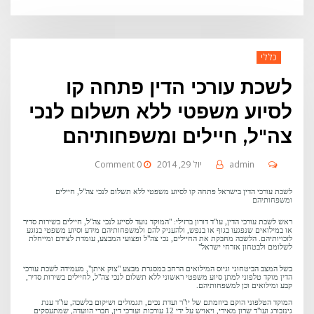
כללי
לשכת עורכי הדין פתחה קו
לסיוע משפטי ללא תשלום לנכי
צה"ל, חיילים ומשפחותיהם
admin
יול 29, 2014
0 Comment
לשכת עורכי הדין בישראל פתחה קו לסיוע משפטי ללא תשלום לנכי צה"ל, חיילים
ומשפחותיהם
ראש לשכת עורכי הדין, עו"ד דורון ברזילי: "המוקד נועד לסייע לנכי צה"ל, חיילים בשירות סדיר
או במילואים שנפגעו בגוף או בנפש, ולהעניק להם ולמשפחותיהם מידע וסיוע משפטי בנוגע
לזכויותיהם. הלשכה מחבקת את החיילים, נכי צה"ל ופצועי המבצע, עומדת לצידם ומייחלת
לשלומם ולבטחון אזרחי ישראל"
בשל המצב הביטחוני וגיוס המילואים הרחב במסגרת מבצע "צוק איתן", מעמידה לשכת עורכי
הדין מוקד טלפוני למתן סיוע משפטי ראשוני ללא תשלום לנכי צה"ל, לחיילים בשירות סדיר,
קבע ומילואים וכן למשפחותיהם.
המוקד הטלפוני הוקם ביוזמתם של יו"ר ועדת נכים, תגמולים ושיקום בלשכה, עו"ד ענת
גינזבורג ועו"ד שרון מאירי, ויאויש על ידי 12 עורכות ועורכי דין, חברי הוועדה, שמתעסקים