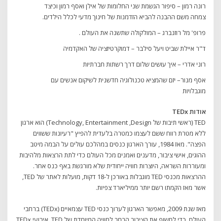
רונה רמון – סיפור הגשמת שני החלומות של אילן ואסף רמון וכיצד
צמחה משם ההבנה להביא הזדמנות של חינוך מדעי לכלל הילדים.
פרופ' מל רוזנברג – המולקולה שתשנה את העולם .
ד"ר איילת שביט ויעל סילבר – דמוקרטיזציה של האקדמיה
רוני אדרי – איך עושים שלום דרך רשתות חברתיות
אסף מנור– יזם שהמציא טכנולוגיה חדשנית לשיקום אנשים עם
מוגבלויות
אודות TEDx
TED (ראשי תיבות של Technology, Entertainment ,Design) הוא ארגון
ללא מטרת רווח ששם לעצמו כמטרה בלעדית להפיץ "רעיונות ששווים
הפצה". מאז 1984, עורך הארגון כנסים במהלכם עולים על הבמה מיטב
ההוגים, אישי ציבור, מדענים ואמנים מכל העולם כדי לתת הרצאות מלהיבות
ומעוררות השראה, היוצרות חוויה ייחודית שלא מורגשת באף כנס אחר.
ההרצאות מכנסי TED מוגבלות באורכן ל-18 דקות, מועלות לאתר של TED,
אשר מאז הקמתו רשם יותר ממיליארד צפיות.
מאז שנת 2009, מאפשר הארגון לערוך כנסי TED עצמאיים (TEDx) ברחבי
העולם, כדי לחשוף את הציבור הרחב לחוויה המיוחדת של TED. אירועי TEDx