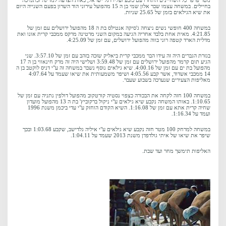
מטר פרפר כל השחיינים התחרו עם כובע ועליו דגל ישראל, כאות הצדעה למדינה וכתמיכה
בחיילים. במשחה עצמו שבר אלון שמי בן ה 15 מהפועל עירוני הוד השרון בפעם השנייה היום
את שיא הגילאים בזמן של 25.65 שניות.
במשחה 400 חופשי נשים ניצחה ג'סיקה אנטילס בת ה 18 מהפועל ירושלים עם זמן של
4:21.85. מאית אחת בלבד אחריה הגיעה במקום השני מרטינה מרקס ממכבי קרית אונו ואת
מדלית הארד קטפה רוני בווה מהפועל ירושלים, עם זמן של 4:25.09.
בגזרת הגברים היה זה עידו הבר ממכבי קרית ביאליק שזכה בזהב עם זמן של 3:57.10. שני
הגיע תום קרמר מהפועל ירושלים עם זמן של 3:59.48 ושלישי היה זה מרק חינאווי בן ה 17
מהפועל בת ים עם זמן של 4:00.16. שיא גילאים נוסף נשבר במשחה זה ע"י דניס לוקטב בן ה
14 ממכבי אשדוד, אשר קבע 4:05.56 ושיפר משמעותית את שיאו שעמד על 4:07.64
מאליפות הצעירים שנערכה בשבוע שעבר.
במשחה 100 חזה לקחה את הבכורה כצפוי נסטיה קורטקוב מהפועל דולפין נתניה עם זמן של
1:10.65. באותו המשחה נקבע שיא גילאים ע"י ניקול ברקוביץ' בת ה 13 מהפועל מועדון
שחיה קרית אתא עם זמן של 1:16.08. השיא הקודם הוחזק ע"י עדי ביכמן משנת 1996
ועמד על 1:16.34.
במשחה למרחק 100 מטר חזה נקבע שיא גילאים ע"י איליה גלדישב, שקבע 1:03.68 ובכך
שיפר את שיאו של איתי גולדפדן משנת 2013 שעמד על 1:04.11.
האליפות תימשך מחר ועד שבת.