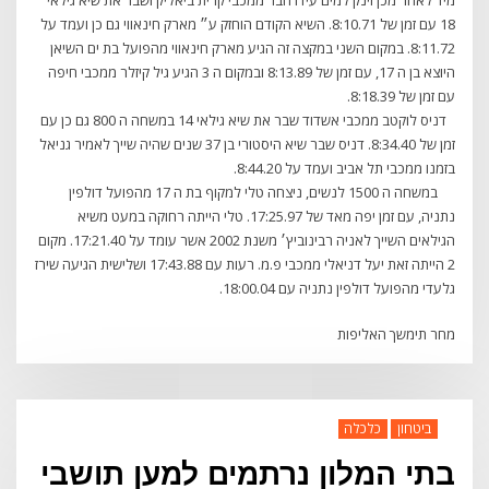
18 עם זמן של 8:10.71. השיא הקודם הוחזק ע״ מארק חינאווי גם כן ועמד על
8:11.72. במקום השני במקצה זה הגיע מארק חינאווי מהפועל בת ים השיאן
היוצא בן ה 17, עם זמן של 8:13.89 ובמקום ה 3 הגיע גיל קיזלר ממכבי חיפה
עם זמן של 8:18.39.
דניס לוקטב ממכבי אשדוד שבר את שיא גילאי 14 במשחה ה 800 גם כן עם
זמן של 8:34.40. דניס שבר שיא היסטורי בן 37 שנים שהיה שייך לאמיר גניאל
בזמנו ממכבי תל אביב ועמד על 8:44.20.
במשחה ה 1500 לנשים, ניצחה טלי למקוף בת ה 17 מהפועל דולפין
נתניה, עם זמן יפה מאד של 17:25.97. טלי הייתה רחוקה במעט משיא
הגילאים השייך לאניה רבינוביץ׳ משנת 2002 אשר עומד על 17:21.40. מקום
2 הייתה זאת יעל דניאלי ממכבי פ.מ. רעות עם 17:43.88 ושלישית הגיעה שירז
גלעדי מהפועל דולפין נתניה עם 18:00.04.
מחר תימשך האליפות
ביטחון
כלכלה
בתי המלון נרתמים למען תושבי