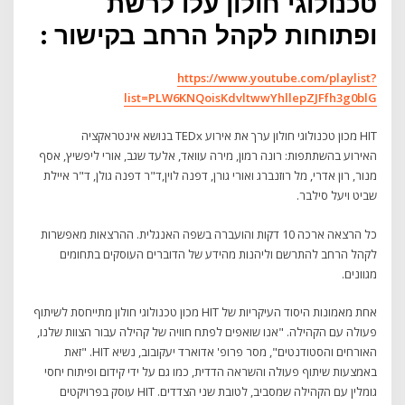
טכנולוגי חולון עלו לרשת
ופתוחות לקהל הרחב בקישור :
https://www.youtube.com/playlist?
list=PLW6KNQoisKdvltwwYhllepZJFfh3g0blG
HIT מכון טכנולוגי חולון ערך את אירוע TEDx בנושא אינטראקציה
האירוע בהשתתפות: רונה רמון, מירה עוואד, אלעד שגב, אורי ליפשיץ, אסף
מנור, רון אדרי, מל רוזנברג ואורי גורן, דפנה לוין,ד"ר דפנה גולן, ד"ר איילת
שביט ויעל סילבר.
כל הרצאה ארכה 10 דקות והועברה בשפה האנגלית. ההרצאות מאפשרות
לקהל הרחב להתרשם וליהנות מהידע של הדוברים העוסקים בתחומים
מגוונים.
אחת מאמונות היסוד העיקריות של HIT מכון טכנולוגי חולון מתייחסת לשיתוף
פעולה עם הקהילה. "אנו שואפים לפתח חוויה של קהילה עבור הצוות שלנו,
האורחים והסטודנטים", מסר פרופ' אדוארד יעקובוב, נשיא HIT. "זאת
באמצעות שיתוף פעולה והשראה הדדית, כמו גם על ידי קידום ופיתוח יחסי
גומלין עם הקהילה שמסביב, לטובת שני הצדדים. HIT עוסק בפרויקטים