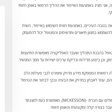
, אני מציג באמצעות האייפוד את ההליך הרפואי באופן חזותי
י.
אה בגובה העיניים, באמצעות חווית השימוש באייפוד, השיח
 להשתמש במגוון תיאורים ותרשימים והמטופל יכול להתעמק
 למטופל בהבנת התהליך שעבר האפליקציה מאפשרת התיעצות
ן, וכן ביצוע מדידות ובדיקת ערכים ישירות על מסך המכשיר.
ולה רפואית המספקת מידע מדויק ומפורט לגבי פעילות הלב
הם, עוזר לאבחן במדויק את הבעיה ובכך לבחור את הטיפול
האפליקציה החדשה, פרי שיתוף פעולה של בית-החולים עם חברת -(MCKESSONׂ), מאפשרת כעת למצנתר
בר בצורה קלה ומקצועית והאופן חזותי.