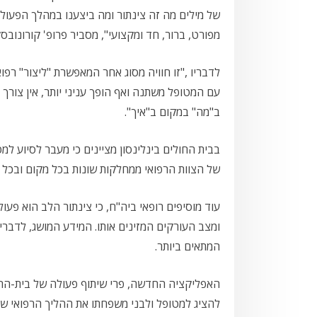
של מילים מה זה צינתור ומה ביצענו במהלך הפעולה
מפורט, ברור, חד ומקצועי", מסביר פרופ' קורונובסק
לדבריו ,"זו חוויה מסוג אחר המאפשרת "ליצור" רפו
עם המטופל משתנה ואף הופך עניני יותר, אין צורך
ב"מה" במקום ב"איך".
בבית החולים בינלינסון מציינים כי מעבר לסיוע
של הצוות הרפואי ממחלקות שונות בכל מקום ובכל זמ
עוד מוסיפים רופאי ביה"ח, כי צינתור הלב הוא פע
ומצב העורקים המזינים אותו. המידע המושג, לדברי
המתאים ביותר.
להציג למטופל ולבני משפחתו את ההליך הרפואי שע