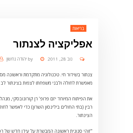
בריאות
אפליקציה לצנתור
נוב 28, 2011
by
יהודה נחשון
צנתור בשידור חי. טכנולוגיה מתקדמת וראשונה מסו
מאפשרת לחולה ולבני משפחתו לצפות בצינתור לב ע
את הפיתוח המיוחד יזם פרופ' רן קורונובסקי, מנהל
רבין (בתי החולים בילינסון השרון) כדי לאפשר ל
הצינתור.
"זוהי סנונית ראשונה המבשרת על עידן חדש של ר