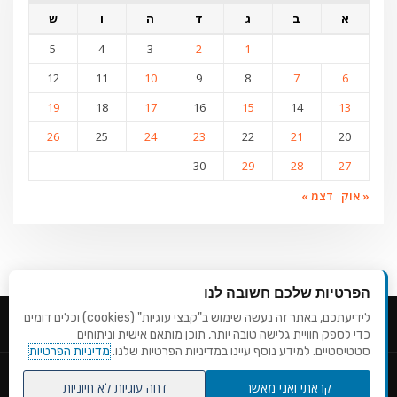
א
ב
ג
ד
ה
ו
ש
5
4
3
2
1
12
11
10
9
8
7
6
19
18
17
16
15
14
13
26
25
24
23
22
21
20
30
29
28
27
« אוק
דצמ »
הפרטיות שלכם חשובה לנו
לידיעתכם, באתר זה נעשה שימוש ב"קבצי עוגיות" (cookies) וכלים דומים
כדי לספק חוויית גלישה טובה יותר, תוכן מותאם אישית וניתוחים
סטטיסטיים. למידע נוסף עיינו במדיניות הפרטיות שלנו.
מדיניות הפרטיות
Copyright © 2026 | Powered by
WordPress
|
ConsultStreet theme by
קראתי ואני מאשר
דחה עוגיות לא חיוניות