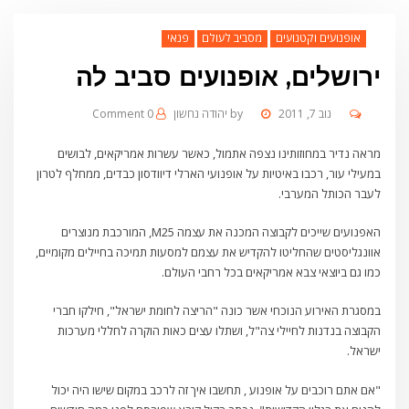
אופנועים וקטנועים
מסביב לעולם
פנאי
ירושלים, אופנועים סביב לה
נוב 7, 2011
by
יהודה נחשון
0 Comment
מראה נדיר במחוזותינו נצפה אתמול, כאשר עשרות אמריקאים, לבושים
במעילי עור, רכבו באיטיות על אופנועי הארלי דיוודסון כבדים, ממחלף לטרון
לעבר הכותל המערבי.
האפנועים שייכים לקבוצה המכנה את עצמה M25, המורכבת מנוצרים
אוונגליסטים שהחליטו להקדיש את עצמם למסעות תמיכה בחיילים מקומיים,
כמו גם ביוצאי צבא אמריקאים בכל רחבי העולם.
במסגרת האירוע הנוכחי אשר כונה "הריצה לחומת ישראל", חילקו חברי
הקבוצה בנדנות לחיילי צה"ל, ושתלו עצים כאות הוקרה לחללי מערכות
ישראל.
"אם אתם רוכבים על אופנוע , תחשבו איך זה לרכב במקום שישו היה יכול