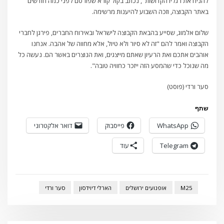
להניח את רגליו הקדושות", נכתב בקול קורא שפורסם לפני כמה חודשים
באתר הקבוצה, וזכה השבוע להיענות מרשימה.
שלום אלמוג, שסייע בהבאת הקבוצה לישראל ובאירוח החברים, פירגן לחברי
הקבוצה ואמר להם "זה לא סיור ולא טיול, אלא מחווה של אהבה. אנחנו
אוהבים אתכם ואת הרעיון שאתם מייצגים, ואת הנוצרים באשר הם. נעשה כל
מה שנוכל כדי שהמסע הזה ייזכר כחוויה טובה".
סער ורדי (פוסט)
שתף
WhatsApp
פייסבוק
דואר אלקטרוני
Telegram
עוד
M25
אופנועים ירושלים
הארלי דיוידסון
סער ורדי