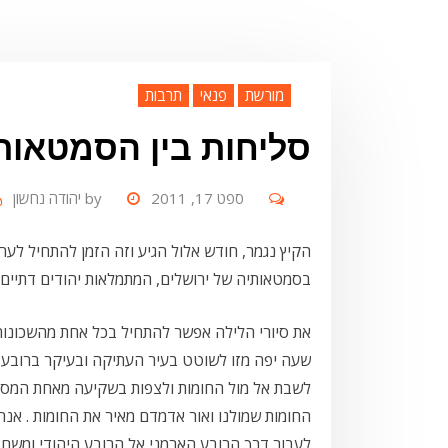
מורשת
פנאי
תרבות
סליחות בין הסמטאות
ספט 17, 2011
by
יהודה נחשון
הקיץ נגמר, חודש אלול הגיע וזה הזמן להתחיל לערו
בסמטאותיה של ירושלים, המתמלאות יהודים דתיים ה
את סיורי הלילה אפשר להתחיל בכל אחת מהשכונות ה
שעה יפה מזו לשוטט בעיר העתיקה ובעיקר ברובע ה
לשבת אל מול החומות ולצפות בשקיעה מאחת המס
החומות שמולנו ואור אדמדם מאיר את החומות . אנח
לעבור דרך הרובע הארמני אל הרובע היהודי ומשם