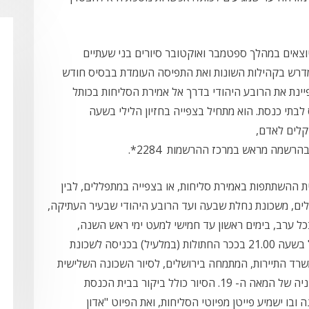
 יוצאים במהלך ספטמבר ואוקטובר סיורים בני שעתיים
מדרש בקהילות השונות ואת התפיסה העומדת בבסיס חודש
ינת את הרובע היהודי בדרך אל אמירת הסליחות בכותל
 לבתי כנסת. הוא מתחיל בצפייה בחזיון הלילי בשעה
שיך עד לכותל. מחיר לסיור ולחזיון, 90 שקלים לאדם,
ית ההשתתפות באמירת סליחות, או בצפייה במתפללים, לבין
לים, משכונת נחלת שבעה ועד הרובע היהודי שבעיר העתיקה,
יימים בכל ערב, בימים ראשון עד חמישי למעט ימי ראש השנה,
והם יסתיימו ביום רביעי, 5 באוקטובר. הסיור מתחיל בשעה 21.00 בככר החתולות (במלעיל) בכניסה לשכונת
רד התיירות, המתמחה בירושלים, לסיור השכונה השלישית
שמחוץ לחומות-נחלת שבעה- שנוסדה במחצית השניה של המאה ה- 19. הסיור כולל ביקור בבית הכנסת
ובו ישמיע פייטן מפיוטי הסליחות, ואת הפיוט "אדון