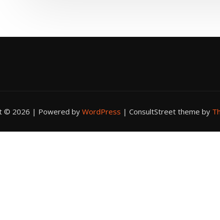
ht © 2026 | Powered by
WordPress
|
ConsultStreet theme by
Th