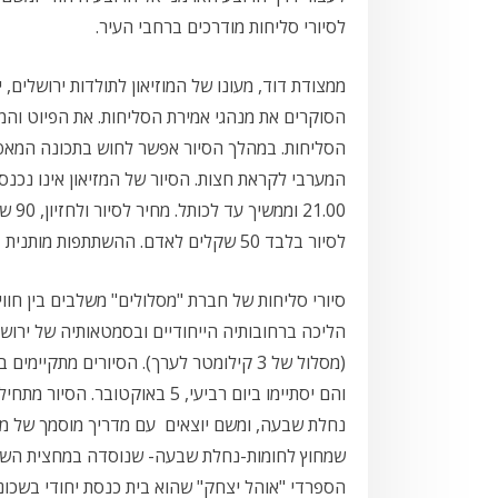
לסיורי סליחות מודרכים ברחבי העיר.
ממצודת דוד, מעונו של המוזיאון לתולדות ירושלים,
הסוקרים את מנהגי אמירת הסליחות. את הפיוט וה
הסליחות. במהלך הסיור אפשר לחוש בתכונה המאפי
המערבי לקראת חצות. הסיור של המזיאון אינו נכנס
21.00 וממ
לסיור בלבד 50 שקלים לאדם. ההשתתפות מותנית בהרשמה מראש במרכז ההרשמות 2284*.
סיורי סליחות של חברת "מסלולים" משלבים בין חוו
הליכה ברחובותיה הייחודיים ובסמטאותיה של ירוש
(מסלול של 3 קילומטר לערך). הסיורים מתק
נחלת שבעה, ומשם יוצאים עם מדריך מוסמך של מש
הספרדי "אוהל יצחק" שהוא בית כנסת יחודי בשכונה 