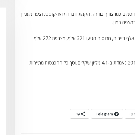
מים כמו צורך בוויזה, הקמת חברה לואו-קוסט, וצעד מעניין
מצפה רמון.
ספקית התיירות הגדולה ביותר היא ארה"ב עם 610 אלף תיירים, מרוסיה הגיעו 321 אלף,ומצרפת 272 אלף
עוד גילה השר כי התפוקה מתיירות נכנסת בשנת 2010 נאמדת ב-4.1 מליון שקלים,וסך כל ההכנסות מתיירות
וני
Telegram
עוד