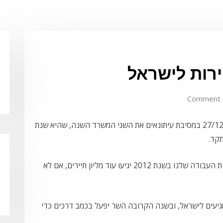
0
שר התיירות סטס מיסז'ניקוב, פירט אתמול 27/12/2010 במסיבת עיתונאים את השגי המשרד השנה, שהיא שנת
"זו מהפכה בתיירות לישראל " אמר השר " לפי תוכנית העבודה שלנו בשנת 2012 יגיעו עוד מליון תיירים, אם לא
יעים לישראל, ובשנה הקרובה השר יפעל בכמב דרכים כדי