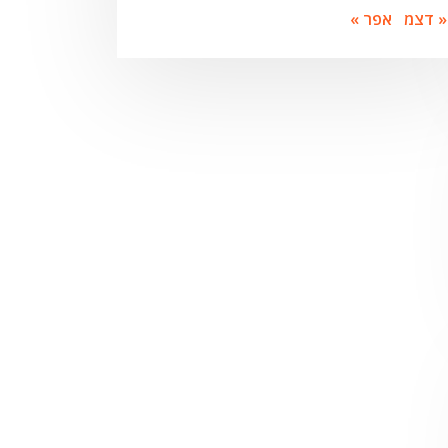
« דצמ
אפר »