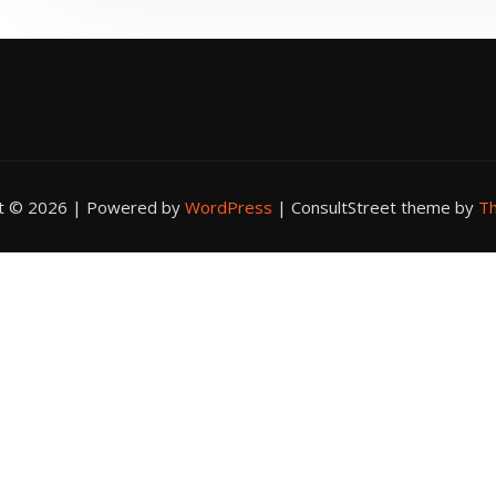
ht © 2026 | Powered by
WordPress
|
ConsultStreet theme by
Th