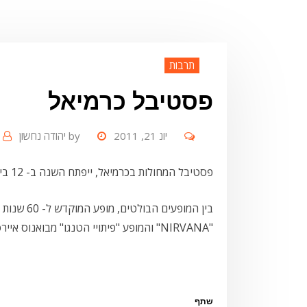
תרבות
פסטיבל כרמיאל
יונ 21, 2011
by
יהודה נחשון
פסטיבל המחולות בכרמיאל, ייפתח השנה ב- 12 ביולי ויכלול כ- 80 מופעים.
בין המופעי
"NIRVANA" והמופע "פיתויי הטנגו" מבואנוס איירס.
שתף