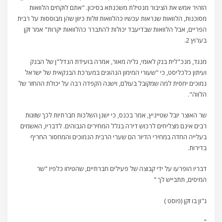
הזהיר אמש את הציבור מנטילת משכנתא בסיכון. "אתם לוקחים הלוואות
מסוכנות, הלוואות שנראות עכשיו כהלוואות זולות כיוון שהן מבוססות על רבית
הפריים, אבל הלוואות שבדיעבד יכולות להתברר כהלוואות יקרות" אמר זקן
בערוץ 2.
מנגד, מנכ"לית בנק לאומי, גליה מאור, אמרה בועידת הנדל"ן של הבנק
ועיתון כלכליסט, כי "שעורי המימון הנהוגים במערכת הבנקאית של ישראל
נמוכים יחסית למה שמקובל בעולם, וישנה הקפדה רבה על יכולת ההחזר של
הלווה".
שר האוצר יובל שטייניץ, אמר בכנס, כי ישנן השלכות חברתיות לכך שזוגות
רבים אינם מצליחים לרכוש דירה בגלל המחירים הגבוהים. לדבריו, האשמים
בעלייה החדה במחירי הדיור הם שערי הרבית הנמוכים והמחסור החריף
בדירות.
דבריו הופרעו על ידי קבוצה של פעילים חברתיים, שהטיחו כלפיו "שר
המיסים, תתבייש לך "
ג"ון בו זקן (פוסט )
"