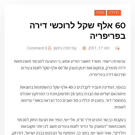
כלכלה
רווחה
60 אלף שקל לרוכשי דירה
בפריפריה
מאי 17, 2011
by
יהודה נחשון
0 Comment
עכשיו זה רשמי: משרד האוצר הודיע אמש ,כי ההצעה לסבסוד משכנתאות
ירדה מהפרק, ובמקום זאת יינתן מענק של 60 אלף שקל לזוגות צעירים
שירכשו דירה בפריפריה.
בנוסף, המדינה תעביר לקבלנים כ-40 אלף שקל כהשתתפות בהוצאות
פיתוח.אם ישלימו את הבניה בתוך 26 חודשים,ויוכח כי הפרויקט יאוכלס
במחוסרי דיור. בתוכנית יכללו כ-30 ישובים ככל הנראה באזורי עדיפות
לאומית.
בעקבות כך,שר הפנים ויו"ר ש"ס, אלי ישי, הסיר את הצעת החוק לסבסוד
משכנתאות "המאבק על הדיור לזוגות צעירים חשוב לנו יותר מקצבאות
הילדים", אמר השר ישי, בתוך כך, המפקח על הבנקים בבנק ישראל, דודו זקן,